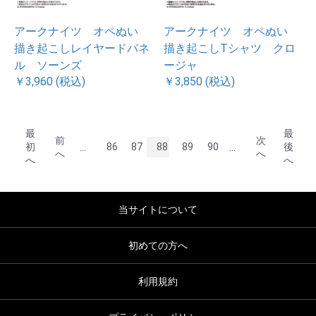
アークナイツ オペぬい
アークナイツ オペぬい
描き起こしレイヤードパネ
描き起こしTシャツ クロ
ル ソーンズ
ージャ
￥3,960 (税込)
￥3,850 (税込)
最
最
前
次
...
...
初
86
87
88
89
90
後
へ
へ
へ
へ
当サイトについて
初めての方へ
利用規約