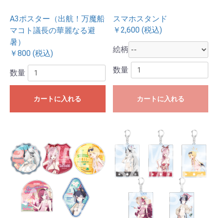
A3ポスター（出航！万魔船
スマホスタンド
￥2,600 (税込)
マコト議長の華麗なる避
暑）
絵柄
￥800 (税込)
数量
数量
カートに入れる
カートに入れる