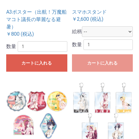
A3ポスター（出航！万魔船
スマホスタンド
￥2,600 (税込)
マコト議長の華麗なる避
暑）
絵柄
￥800 (税込)
数量
数量
カートに入れる
カートに入れる