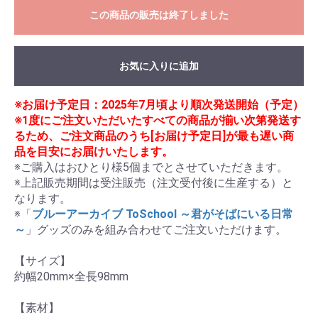
この商品の販売は終了しました
お気に入りに追加
※お届け予定日：2025年7月頃より順次発送開始（予定）
※1度にご注文いただいたすべての商品が揃い次第発送す
るため、ご注文商品のうち[お届け予定日]が最も遅い商
品を目安にお届けいたします。
※ご購入はおひとり様5個までとさせていただきます。

※上記販売期間は受注販売（注文受付後に生産する）と
なります。

※「
ブルーアーカイブ ToSchool ～君がそばにいる日常
～
」グッズのみを組み合わせてご注文いただけます。

【サイズ】

約幅20mm×全長98mm

【素材】
