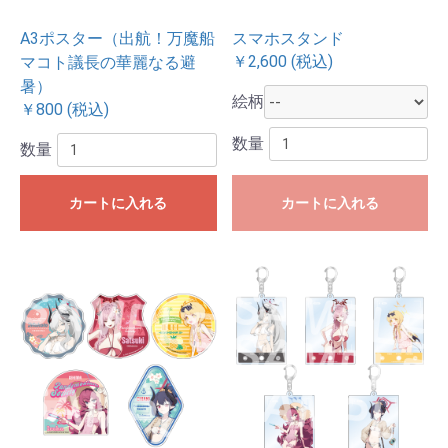
A3ポスター（出航！万魔船
スマホスタンド
￥2,600 (税込)
マコト議長の華麗なる避
暑）
絵柄
￥800 (税込)
数量
数量
カートに入れる
カートに入れる