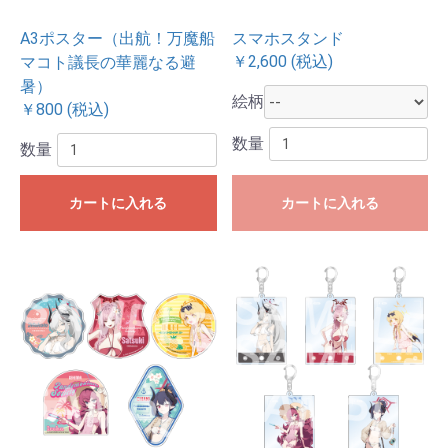
A3ポスター（出航！万魔船
スマホスタンド
￥2,600 (税込)
マコト議長の華麗なる避
暑）
絵柄
￥800 (税込)
数量
数量
カートに入れる
カートに入れる