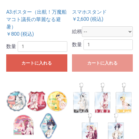
A3ポスター（出航！万魔船
スマホスタンド
￥2,600 (税込)
マコト議長の華麗なる避
暑）
絵柄
￥800 (税込)
数量
数量
カートに入れる
カートに入れる