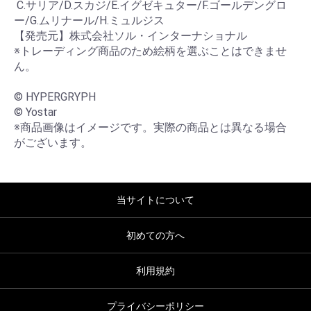
 C.サリア/D.スカジ/E.イグゼキュター/F.ゴールデングロ
ー/G.ムリナール/H.ミュルジス

【発売元】株式会社ソル・インターナショナル

※トレーディング商品のため絵柄を選ぶことはできませ
ん。

© HYPERGRYPH

© Yostar

※商品画像はイメージです。実際の商品とは異なる場合
がございます。
当サイトについて
初めての方へ
利用規約
プライバシーポリシー