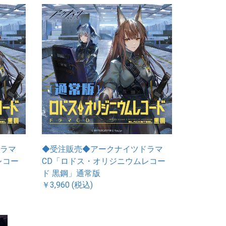
ラマ
◆受注販売◆アークナイツドラマ
レコー
CD「ロドス・オリジニウムレコー
ド 黒鋼」通常版
￥3,960 (税込)