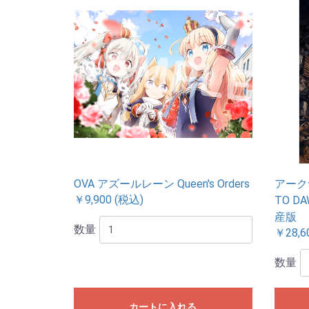
OVA アズールレーン Queen's Orders
アーク
￥9,900 (税込)
TO D
産版
数量
￥28,6
数量
カートに入れる