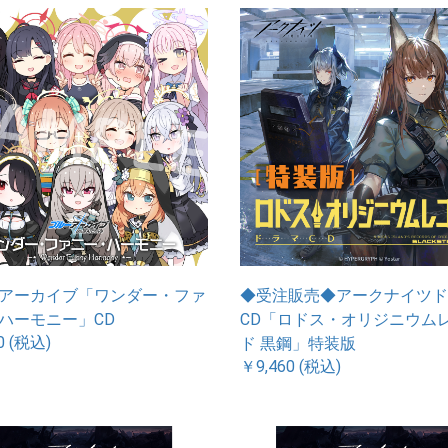
アーカイブ「ワンダー・ファ
◆受注販売◆アークナイツド
ハーモニー」CD
CD「ロドス・オリジニウム
0 (税込)
ド 黒鋼」特装版
￥9,460 (税込)