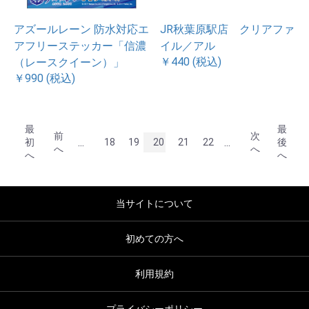
アズールレーン 防水対応エ
JR秋葉原駅店 クリアファ
アフリーステッカー「信濃
イル／アル
￥440 (税込)
（レースクイーン）」
￥990 (税込)
最
最
前
次
...
...
初
18
19
20
21
22
後
へ
へ
へ
へ
当サイトについて
初めての方へ
利用規約