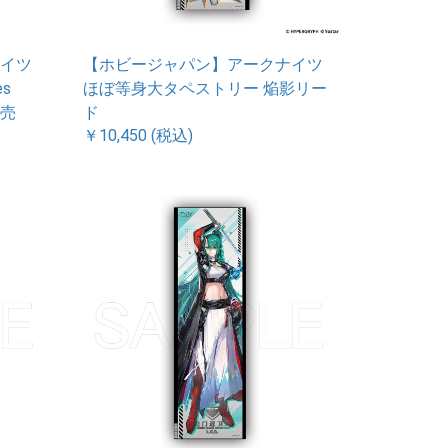
イツ
【ホビージャパン】アークナイツ
s
ほぼ等身大タペストリー 焔影リー
販売
ド
￥10,450 (税込)