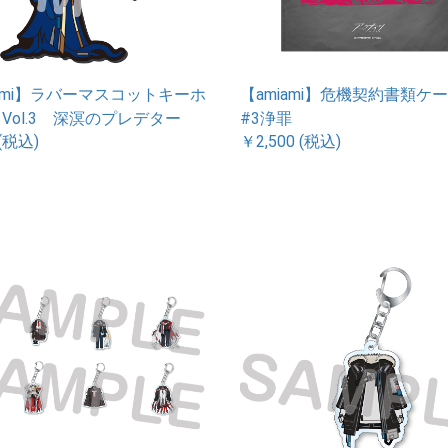
iami】ラバーマスコットキーホ
【amiami】危機契約書類
 Vol.3 深溟のプレデター
#3浄罪
(税込)
￥2,500 (税込)