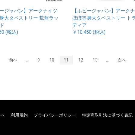
ージャパン】アークナイツ
【ホビージャパン】アークナ
身大タペストリー 荒蕪ラッ
ほぼ等身大タペストリー ト
ド
ディア
50 (税込)
￥10,450 (税込)
...
...
前へ
9
10
11
12
13
次へ
方へ
利用規約
プライバシーポリシー
特定商取引法に基づく表記