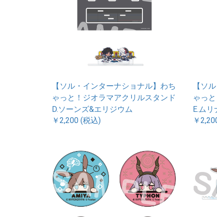
【ソル・インターナショナル】わち
【ソル
ゃっと！ジオラマアクリルスタンド
ゃっと
D.ソーンズ&エリジウム
E.ム
￥2,200 (税込)
￥2,20
イン