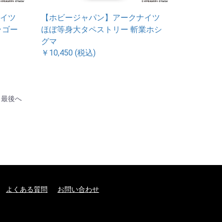
イツ
【ホビージャパン】アークナイツ
ラゴー
ほぼ等身大タペストリー 斬業ホシ
グマ
￥10,450 (税込)
最後へ
よくある質問
お問い合わせ