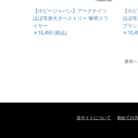
【ホビージャパン】アークナイツ
【ホビ
ほぼ等身大タペストリー 琳琅スワ
ほぼ等
イヤー
プラン
￥10,450 (税込)
￥10,4
最初へ
当サイトについて
初めての