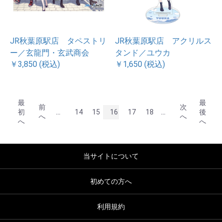
JR秋葉原駅店 タペストリ
JR秋葉原駅店 アクリルス
ー／玄龍門・玄武商会
タンド／ユウカ
￥3,850 (税込)
￥1,650 (税込)
最
最
前
次
...
...
初
14
15
16
17
18
後
へ
へ
へ
へ
当サイトについて
初めての方へ
利用規約