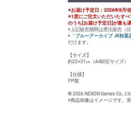
※お届け予定日：2026年8
※1度にご注文いただいたす
のうち[お届け予定日]が最も
※上記販売期間は受注販売（注
※「
ブルーアーカイブ JR秋
だけます。

【サイズ】

約22×31㎝（A4対応サイズ） 

【仕様】

PP製

© 2026 NEXON Games Co., Ltd. &
※商品画像はイメージです。