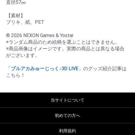
直径57㎜

【素材】

ブリキ、紙、PET

© 2026 NEXON Games & Yostar

※ランダム商品のため絵柄を選ぶことはできません。

※商品画像はイメージです。実際の商品とは異なる場合
がございます。

「
ブルアカみゅーじっく♪3D LIVE
」のグッズ紹介記事は
こちら！
当サイトについて
初めての方へ
利用規約