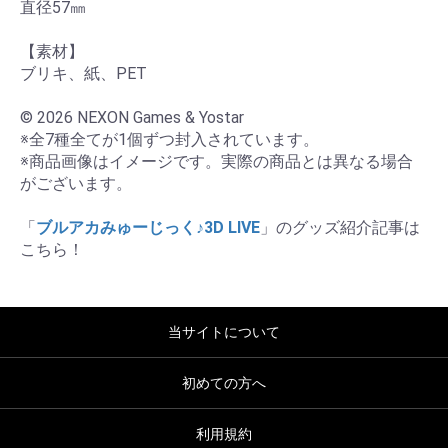
直径57㎜

【素材】

ブリキ、紙、PET

© 2026 NEXON Games & Yostar

※全7種全てが1個ずつ封入されています。

※商品画像はイメージです。実際の商品とは異なる場合
がございます。

「
ブルアカみゅーじっく♪3D LIVE
」のグッズ紹介記事は
こちら！
当サイトについて
初めての方へ
利用規約