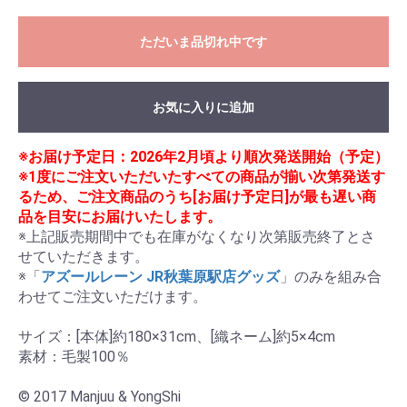
ただいま品切れ中です
お気に入りに追加
※お届け予定日：2026年2月頃より順次発送開始（予定）
※1度にご注文いただいたすべての商品が揃い次第発送す
るため、ご注文商品のうち[お届け予定日]が最も遅い商
品を目安にお届けいたします。
※上記販売期間中でも在庫がなくなり次第販売終了とさ
せていただきます。

※「
アズールレーン JR秋葉原駅店グッズ
」のみを組み合
わせてご注文いただけます。

サイズ：[本体]約180×31cm、[織ネーム]約5×4cm

素材：毛製100％

© 2017 Manjuu & YongShi
