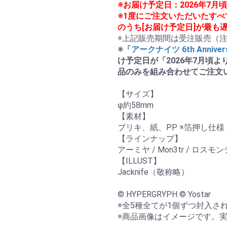
※お届け予定日：2026年7
※1度にご注文いただいたす
のうち[お届け予定日]が最も
※「
アークナイツ 6th Anniver
け予定日が「2026年7月頃
品のみを組み合わせてご注文
【サイズ】

φ約58mm

【素材】

ブリキ、紙、PP ※箔押し仕様

【ラインナップ】

アーミヤ / Mon3tr / ロス
【ILLUST】

Jacknife（敬称略）

© HYPERGRYPH © Yostar

※全5種全てが1個ずつ封入され
※商品画像はイメージです。実