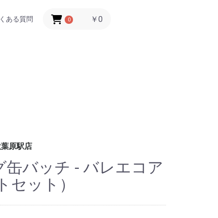
￥0
くある質問
0
秋葉原駅店
缶バッチ - バレエコア
ートセット）