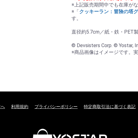
※上記販売期間中でも在庫がな
※「
クッキーラン：冒険の塔
す。

直径約5.7cm／紙・鉄・PET製
© Devsisters Corp. © Yostar, In
※商品画像はイメージです。
方へ
利用規約
プライバシーポリシー
特定商取引法に基づく表記