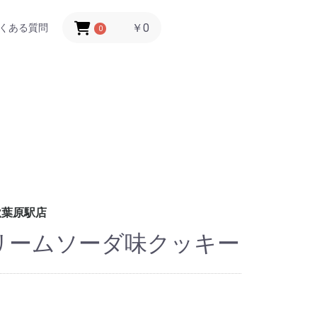
￥0
くある質問
0
秋葉原駅店
リームソーダ味クッキー