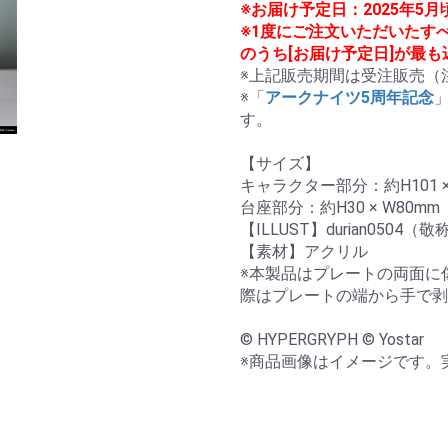
※お届け予定日：2025年5
※1度にご注文いただいたす
のうち[お届け予定日]が最
※上記販売期間は受注販売（
※「
アークナイツ5周年記念
す。

【サイズ】

キャラクター部分：約H101 × 
台座部分：約H30 × W80mm

【ILLUST】durian0504（敬
【素材】アクリル

※本製品はプレートの両面に
際はプレートの端から手で剥
© HYPERGRYPH © Yostar

※商品画像はイメージです。