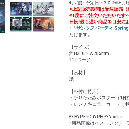
※上記販売期間は受注販売（
※1度にご注文いただいたす
日]が最も遅い商品を目安に
※「
サンクスパーティ Spring 
だけます。

【サイズ】

約H210 × W285mm

112ページ

【素材】

紙

【外付け特典】

・折りたたみポスター（1種類
・レンチキュラーカード（4種
© HYPERGRYPH © Yostar

※商品画像はイメージです。