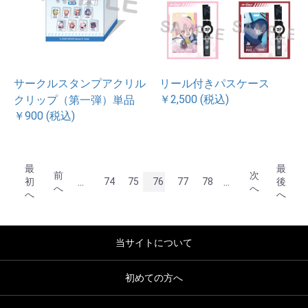
サークルスタンプアクリル
リール付きパスケース
￥2,500 (税込)
クリップ（第一弾）単品
￥900 (税込)
最
最
前
次
...
...
初
74
75
76
77
78
後
へ
へ
へ
へ
当サイトについて
初めての方へ