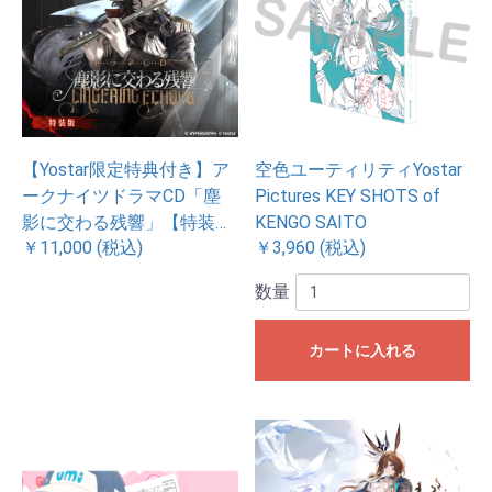
【Yostar限定特典付き】ア
空色ユーティリティYostar
ークナイツドラマCD「塵
Pictures KEY SHOTS of
影に交わる残響」【特装
KENGO SAITO
￥11,000 (税込)
￥3,960 (税込)
版】
数量
カートに入れる