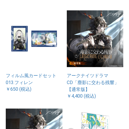
フィルム風カードセット
アークナイツドラマ
013.フィレン
CD「塵影に交わる残響」
￥650 (税込)
【通常版】
￥4,400 (税込)