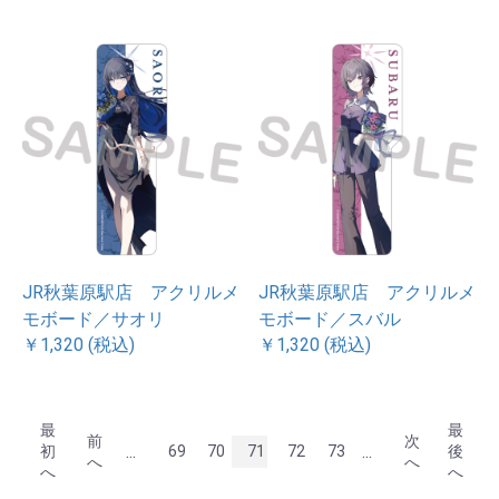
JR秋葉原駅店 アクリルメ
JR秋葉原駅店 アクリルメ
モボード／サオリ
モボード／スバル
￥1,320 (税込)
￥1,320 (税込)
最
最
前
次
...
...
初
69
70
71
72
73
後
へ
へ
へ
へ