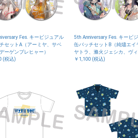
nniversary Fes. キービジュアル
5th Anniversary Fes. キ
チセットA（アーミヤ、サベ
缶バッチセットB（純燼エイ
デーゲンブレヒャー）
ヤトラ、滌火ジェシカ、ヴィ
0 (税込)
￥1,100 (税込)
ル）