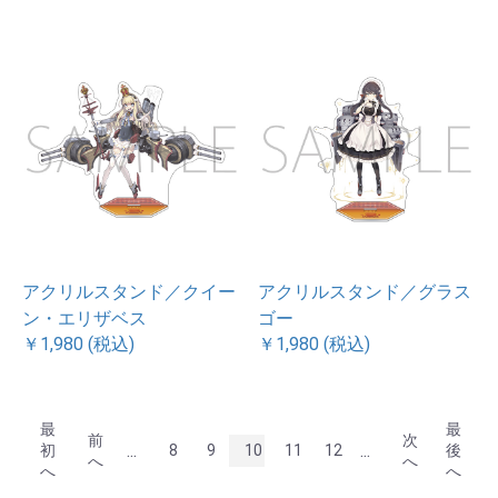
アクリルスタンド／クイー
アクリルスタンド／グラス
ン・エリザベス
ゴー
￥1,980 (税込)
￥1,980 (税込)
最
最
前
次
...
...
初
8
9
10
11
12
後
へ
へ
へ
へ