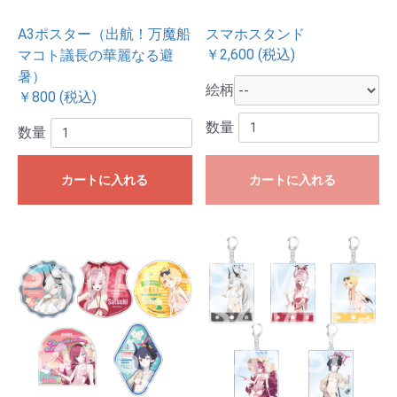
A3ポスター（出航！万魔船
スマホスタンド
￥2,600 (税込)
マコト議長の華麗なる避
暑）
絵柄
￥800 (税込)
数量
数量
カートに入れる
カートに入れる