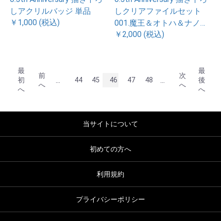
しアクリルバッジ 単品
しクリアファイルセット
￥1,000 (税込)
001.魔王＆オトハ＆ナノハ
￥2,000 (税込)
＆チトセ
最
最
前
次
...
...
初
44
45
46
47
48
後
へ
へ
へ
へ
当サイトについて
初めての方へ
利用規約
プライバシーポリシー