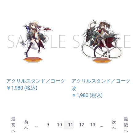
アクリルスタンド／ヨーク
アクリルスタンド／ヨーク
￥1,980 (税込)
改
￥1,980 (税込)
最
最
前
次
...
...
初
9
10
11
12
13
後
へ
へ
へ
へ