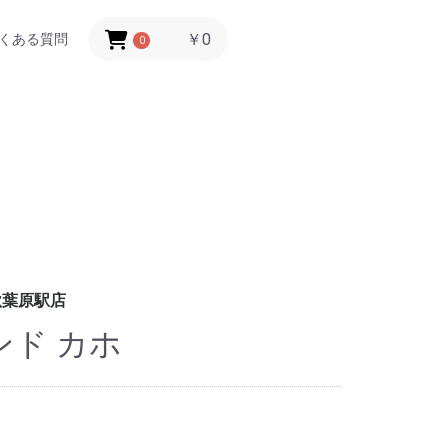
￥0
くある質問
0
秋葉原駅店
ド カホ