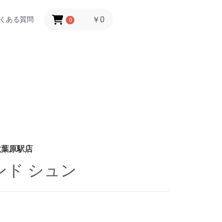
￥0
くある質問
0
秋葉原駅店
ンド シュン