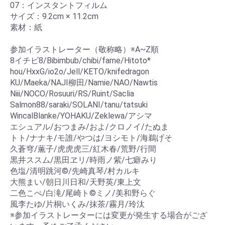
07：インスタントフィルム

サイズ：9.2cm × 11.2cm

素材：紙

参加イラストレーター（敬称略）※A~Z順 

8イチビ8/Bibimbub/chibi/fame/Hitoto*

hou/HxxG/io2o/Jell/KETO/knifedragon

KU/Maeka/NAJI柳田/Namie/NAO/Nawtis

Niii/NOCO/Rosuuri/RS/Ruint/Saclia

Salmon88/saraki/SOLANI/tanu/tatsuki

WincalBlanke/YOHAKU/Zeklewa/アシマ

エシュアル/おつまみ/およ/クロノイ/たぬま

トト/ナナキ/モ誰/やつは/ヨシモト/海鵜げそ

久蒼穹/薫子/虎虎虎三/紅木春/荒野/行間

黒井ススム/黒田ヱリ/時雨ノ紫/七癖みり

色塩/清明跳河©/先崎真琴/村カルキ

大熊まい/朝日川日和/天野英/東上文

二色こぺ/白滝/尾崎ト©ミノ/美和野らぐ

風李たゆ/片桐いくみ/抹茶/霧月/玲汰

※参加イラストレーターには変更が発生する場合がござ