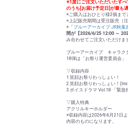
※1度にご注文いただいたす
のうち[お届け予定日]が最も
※ご購入はおひとり様2個まで
※上記販売期間は受注販売（注
※「
ブルーアーカイブ JR秋
間が【2026/6/25 12:00 ～
み合わせてご注文いただけます
ブルーアーカイブ　キャラク
18弾は「お祭り運営委員会」！
▽収録内容

1.笑顔お祭りわっしょい！

2.笑顔お祭りわっしょい！(Instrume
3.ボイスドラマ Vol.18 
▽購入特典

アクリルキーホルダー

※収録内容は2026年6月2
内容のものになります。
