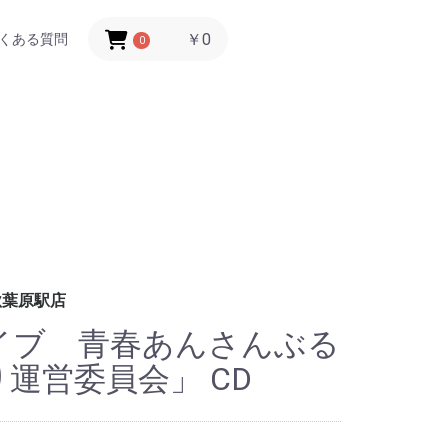
￥0
くある質問
0
秋葉原駅店
イブ 青春あんさんぶる
祭り運営委員会」 CD