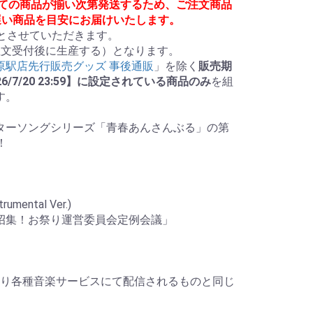
べての商品が揃い次第発送するため、ご注文商品
遅い商品を目安にお届けいたします。
とさせていただきます。

文受付後に生産する）となります。

葉原駅店先行販売グッズ 事後通販
」を除く
販売期
 2026/7/20 23:59】に設定されている商品のみ
を組
。

ターソングシリーズ「青春あんさんぶる」の第


ntal Ver.)

「緊急招集！お祭り運営委員会定例会議」

1日より各種音楽サービスにて配信されるものと同じ