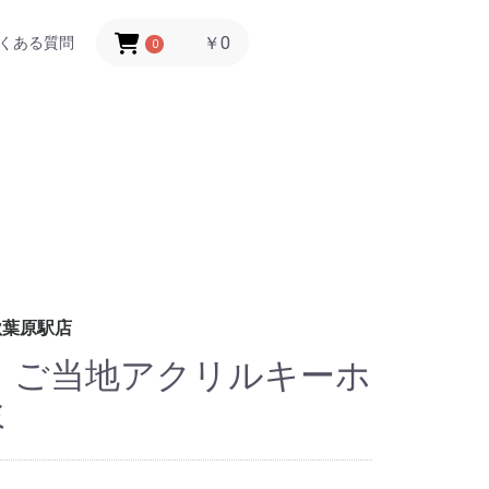
￥0
くある質問
0
秋葉原駅店
店 ご当地アクリルキーホ
ミ