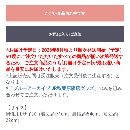
ただいま品切れ中です
お気に入りに追加
※お届け予定日：2026年8月頃より順次発送開始（予定）
※1度にご注文いただいたすべての商品が揃い次第発送す
るため、ご注文商品のうち[お届け予定日]が最も遅い商
品を目安にお届けいたします。
※上記販売期間は受注販売（注文受付後に生産する）と
なります。

※「
ブルーアーカイブ JR秋葉原駅店グッズ
」のみを組み
合わせてご注文いただけます。

【サイズ】

男性用Lサイズ（着丈:約71cm、身幅:約54cm、袖丈:約
22cm）
