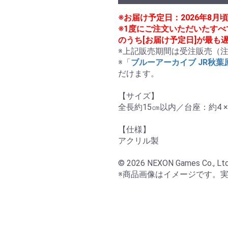
※お届け予定日：2026年8
※1度にご注文いただいたす
のうち[お届け予定日]が最も
※上記販売期間は受注販売（注
※「
ブルーアーカイブ JR秋
だけます。

【サイズ】

全長約15㎝以内／台座：約4 × 6
【仕様】

アクリル製

© 2026 NEXON Games Co., Ltd. &
※商品画像はイメージです。