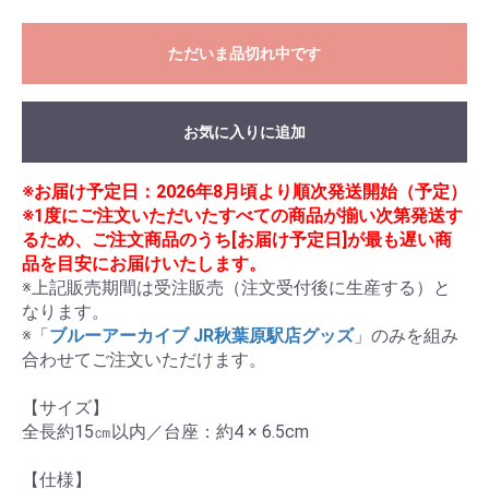
ただいま品切れ中です
お気に入りに追加
※お届け予定日：2026年8月頃より順次発送開始（予定）
※1度にご注文いただいたすべての商品が揃い次第発送す
るため、ご注文商品のうち[お届け予定日]が最も遅い商
品を目安にお届けいたします。
※上記販売期間は受注販売（注文受付後に生産する）と
なります。

※「
ブルーアーカイブ JR秋葉原駅店グッズ
」のみを組み
合わせてご注文いただけます。

【サイズ】

全長約15㎝以内／台座：約4 × 6.5cm

【仕様】
