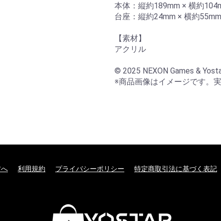
本体：縦約189mm × 横約104m
台座：縦約24mm × 横約55mm
【素材】

アクリル

© 2025 NEXON Games & Yosta
※商品画像はイメージです。
方へ
利用規約
プライバシーポリシー
特定商取引法に基づく表記