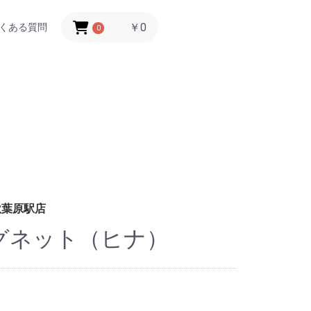
￥0
くある質問
0
秋葉原駅店
グネット（ヒナ）