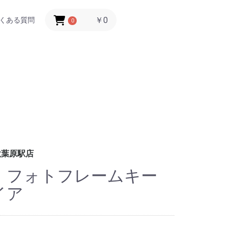
￥0
くある質問
0
秋葉原駅店
店 フォトフレームキー
イア