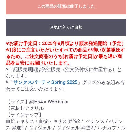
この商品の販売は終了しました
お気に入りに追加
※お届け予定日：2025年9月頃より順次発送開始（予定）
※1度にご注文いただいたすべての商品が揃い次第発送す
るため、ご注文商品のうち[お届け予定日]が最も遅い商
品を目安にお届けいたします。
※上記販売期間は受注販売（注文受付後に生産する）と
なります。

※「
サンクスパーティSpring 2025
」グッズのみを組み合
わせてご注文いただけます。

【サイズ】約H54 × W85.6mm

【素材】アクリル

【ラインナップ】

血掟テキサス / 血掟テキサス 昇進2 /  ペナンス / ペナン
ス 昇進2 / ヴィジェル / ヴィジェル 昇進2 / ルナカブ / ル