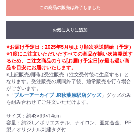
この商品の販売は終了しました
お気に入りに追加
※お届け予定日：2025年5月頃より順次発送開始（予定）
※1度にご注文いただいたすべての商品が揃い次第発送す
るため、ご注文商品のうち[お届け予定日]が最も遅い商
品を目安にお届けいたします。
※上記販売期間は受注販売（注文受付後に生産する）と
なります。受注販売の期間終了後、通常販売を行う場合
がございます。

※「
ブルーアーカイブ JR秋葉原駅店グッズ
」グッズのみ
を組み合わせてご注文いただけます。

サイズ：約43×39×14cm

容量：約23L／ポリエステル、ナイロン、亜鉛合金、PP
製／オリジナル刺繍タグ付
