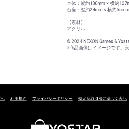
本体：縦約180mm × 横約107m
台座：縦約24mm × 横約55mm
【素材】

アクリル

© 2024 NEXON Games & Yosta
※商品画像はイメージです。
方へ
利用規約
プライバシーポリシー
特定商取引法に基づく表記